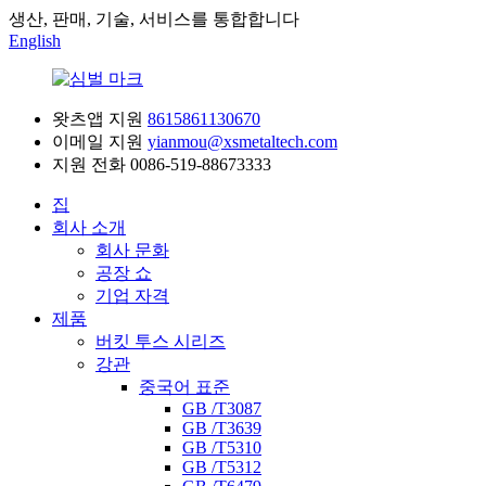
생산, 판매, 기술, 서비스를 통합합니다
English
왓츠앱 지원
8615861130670
이메일 지원
yianmou@xsmetaltech.com
지원 전화
0086-519-88673333
집
회사 소개
회사 문화
공장 쇼
기업 자격
제품
버킷 투스 시리즈
강관
중국어 표준
GB /T3087
GB /T3639
GB /T5310
GB /T5312