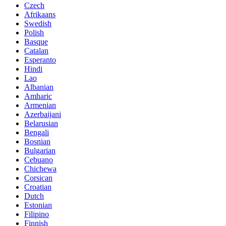
Czech
Afrikaans
Swedish
Polish
Basque
Catalan
Esperanto
Hindi
Lao
Albanian
Amharic
Armenian
Azerbaijani
Belarusian
Bengali
Bosnian
Bulgarian
Cebuano
Chichewa
Corsican
Croatian
Dutch
Estonian
Filipino
Finnish