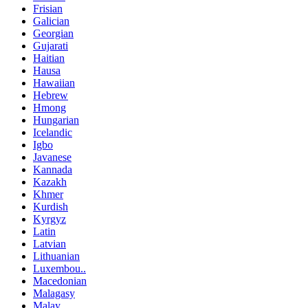
Frisian
Galician
Georgian
Gujarati
Haitian
Hausa
Hawaiian
Hebrew
Hmong
Hungarian
Icelandic
Igbo
Javanese
Kannada
Kazakh
Khmer
Kurdish
Kyrgyz
Latin
Latvian
Lithuanian
Luxembou..
Macedonian
Malagasy
Malay