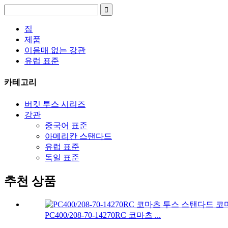
집
제품
이음매 없는 강관
유럽 ​​표준
카테고리
버킷 투스 시리즈
강관
중국어 표준
아메리칸 스탠다드
유럽 ​​표준
독일 표준
추천 상품
PC400/208-70-14270RC 코마츠 ...