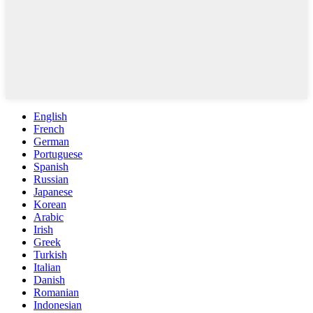
English
French
German
Portuguese
Spanish
Russian
Japanese
Korean
Arabic
Irish
Greek
Turkish
Italian
Danish
Romanian
Indonesian