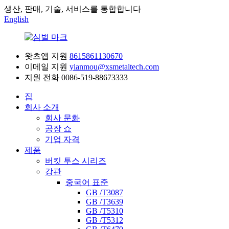
생산, 판매, 기술, 서비스를 통합합니다
English
왓츠앱 지원
8615861130670
이메일 지원
yianmou@xsmetaltech.com
지원 전화
0086-519-88673333
집
회사 소개
회사 문화
공장 쇼
기업 자격
제품
버킷 투스 시리즈
강관
중국어 표준
GB /T3087
GB /T3639
GB /T5310
GB /T5312