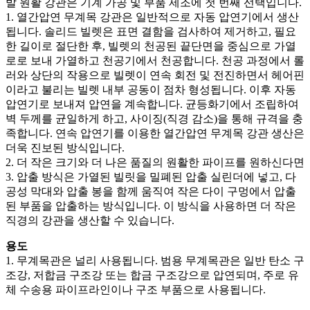
발 원활 강관은 기계 가공 및 부품 제조에 첫 번째 선택입니다.
1. 열간압연 무계목 강관은 일반적으로 자동 압연기에서 생산
됩니다. 솔리드 빌렛은 표면 결함을 검사하여 제거하고, 필요
한 길이로 절단한 후, 빌렛의 천공된 끝단면을 중심으로 가열
로로 보내 가열하고 천공기에서 천공합니다. 천공 과정에서 롤
러와 상단의 작용으로 빌렛이 연속 회전 및 전진하면서 헤어핀
이라고 불리는 빌렛 내부 공동이 점차 형성됩니다. 이후 자동
압연기로 보내져 압연을 계속합니다. 균등화기에서 조립하여
벽 두께를 균일하게 하고, 사이징(직경 감소)을 통해 규격을 충
족합니다. 연속 압연기를 이용한 열간압연 무계목 강관 생산은
더욱 진보된 방식입니다.
2. 더 작은 크기와 더 나은 품질의 원활한 파이프를 원하신다면
3. 압출 방식은 가열된 빌릿을 밀폐된 압출 실린더에 넣고, 다
공성 막대와 압출 봉을 함께 움직여 작은 다이 구멍에서 압출
된 부품을 압출하는 방식입니다. 이 방식을 사용하면 더 작은
직경의 강관을 생산할 수 있습니다.
용도
1. 무계목관은 널리 사용됩니다. 범용 무계목관은 일반 탄소 구
조강, 저합금 구조강 또는 합금 구조강으로 압연되며, 주로 유
체 수송용 파이프라인이나 구조 부품으로 사용됩니다.